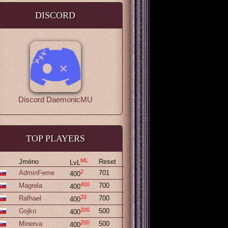
DISCORD
Discord DaemonicMU
TOP PLAYERS
ML
Jméno
Reset
LvL
2
AdminFeme
701
400
400
Magrela
700
400
33
Rafhael
700
400
200
Gojko
500
400
200
Minerva
500
400