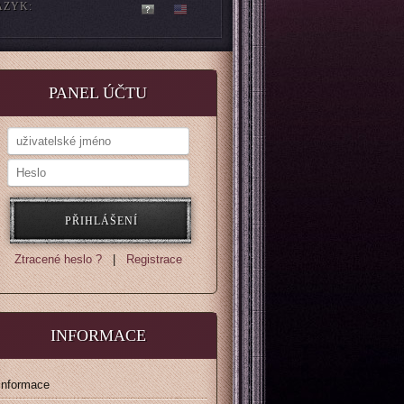
AZYK:
PANEL ÚČTU
Ztracené heslo ?
|
Registrace
INFORMACE
Informace