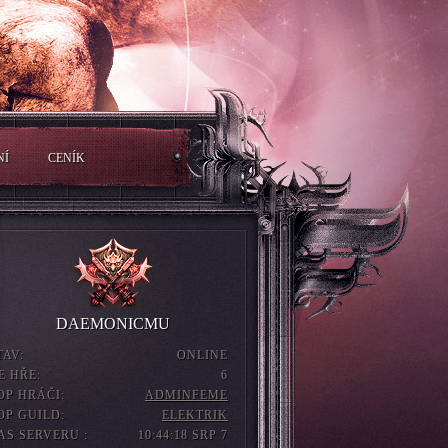
NÍ
CENÍK
DAEMONICMU
TAV:
ONLINE
E HŘE:
6
OP HRÁČI:
ADMINFEME
OP GUILD:
ELEKTRIK
AS SERVERU :
10:44:20 SRP 7