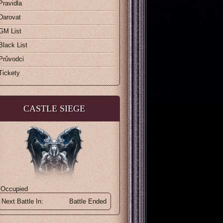
Pravidla
Darovat
GM List
Black List
Průvodci
Tickety
CASTLE SIEGE
 Occupied
Next Battle In:
Battle Ended