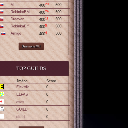
200
Mitic
500
400
24
RobinkoBM
500
400
11
Dreaven
500
400
5
RobinkaElf
500
400
4
.
Amigo
500
400
DaemonicMU
TOP GUILDS
Jméno
Score
Elektrik
0
ELFAS
0
asas
0
GUILD
0
dfsfds
0