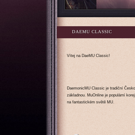
DAEMU CLASSIC
Vítej na DaeMU Classic!
DaemonicMU Classic je tradiční Česk
základnou. MuOnline je populární kor
na fantastickém světě MU.