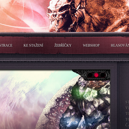
STRACE
KE STAŽENÍ
ŽEBŘÍČKY
WEBSHOP
HLASOVÁ
S
V
T
T
Č