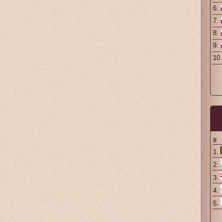
6.
7.
8.
9.
10
#
1.
2.
3.
4.
5.