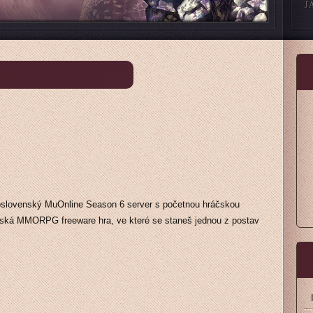
J
oslovenský MuOnline Season 6 server s početnou hráčskou
ejská MMORPG freeware hra, ve které se staneš jednou z postav