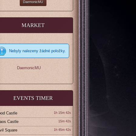
DaemonicMU
MARKET
Nebyly nalezeny žádné položky.
DaemonicMU
EVENTS TIMER
ood Castle
1h 15m 40s
aos Castle
15m 40s
vil Square
1h 45m 40s